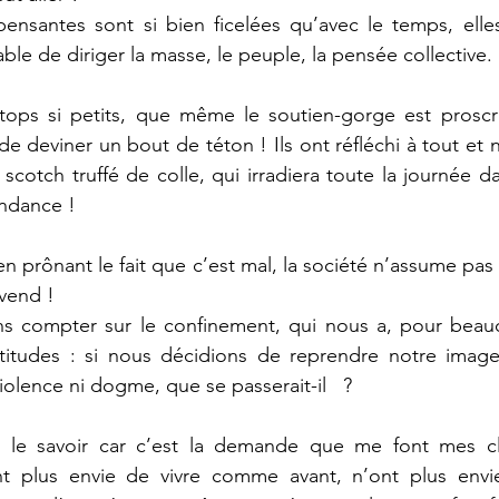
-pensantes sont si bien ficelées qu’avec le temps, ell
ble de diriger la masse, le peuple, la pensée collective.
ps si petits, que même le soutien-gorge est proscrit
de deviner un bout de téton ! Ils ont réfléchi à tout et 
cotch truffé de colle, qui irradiera toute la journée da
ndance ! 
n prônant le fait que c’est mal, la société n’assume pas
 vend !
ans compter sur le confinement, qui nous a, pour beauco
itudes : si nous décidions de reprendre notre image
olence ni dogme, que se passerait-il   ?
 le savoir car c’est la demande que me font mes cli
ont plus envie de vivre comme avant, n’ont plus envie 