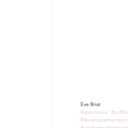
Eve Briat
#apparence
#coiffe
#developpementper
#poidsdesapprence