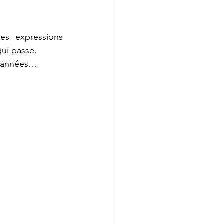
es expressions 
qui passe. 
es années…