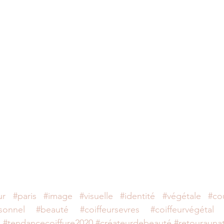
ur
#paris
#image
#visuelle
#identité
#végétale
#co
sonnel
#beauté
#coiffeursevres
#coiffeurvégétal
s
#tendancecoiffure2020
#créateurdebeauté
#retouraunat