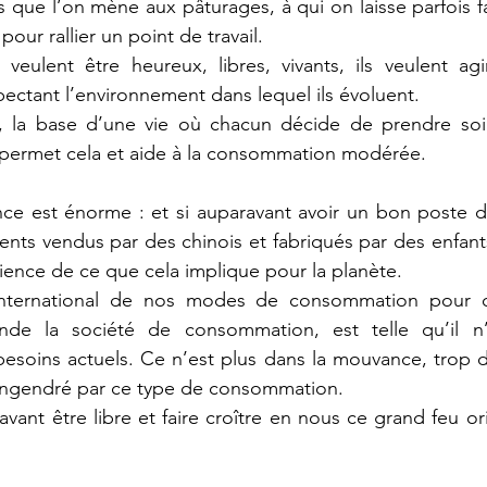
ue l’on mène aux pâturages, à qui on laisse parfois fa
our rallier un point de travail. 
veulent être heureux, libres, vivants, ils veulent agi
pectant l’environnement dans lequel ils évoluent. 
el, la base d’une vie où chacun décide de prendre soin
il permet cela et aide à la consommation modérée.
nce est énorme : et si auparavant avoir un bon poste d
ents vendus par des chinois et fabriqués par des enfants,
cience de ce que cela implique pour la planète. 
international de nos modes de consommation pour co
de la société de consommation, est telle qu’il n’
esoins actuels. Ce n’est plus dans la mouvance, trop d
ngendré par ce type de consommation. 
nt être libre et faire croître en nous ce grand feu orig