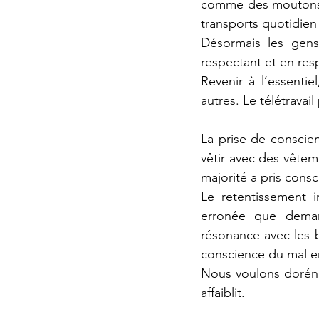
comme des moutons q
transports quotidien p
Désormais les gens 
respectant et en res
Revenir à l’essenti
autres. Le télétrava
La prise de conscie
vêtir avec des vêtem
majorité a pris cons
Le retentissement 
erronée que deman
résonance avec les b
conscience du mal e
Nous voulons dorénava
affaiblit.   