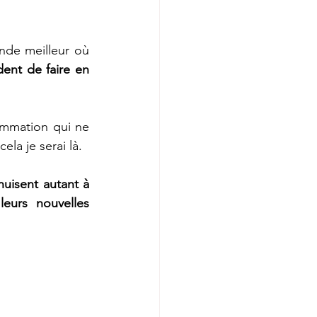
de meilleur où 
ent de faire en 
ommation qui ne 
ela je serai là.
uisent autant à 
eurs nouvelles 