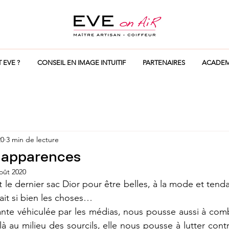
T EVE ?
CONSEIL EN IMAGE INTUITIF
PARTENAIRES
ACADEM
20
3 min de lecture
s apparences
oût 2020
le dernier sac Dior pour être belles, à la mode et tendan
fait si bien les choses…
te véhiculée par les médias, nous pousse aussi à combl
là au milieu des sourcils, elle nous pousse à lutter contre