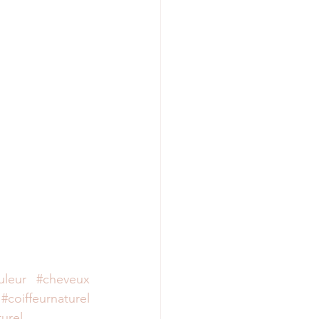
uleur
#cheveux
#coiffeurnaturel
urel