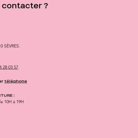
contacter ?
10 SÈVRES.
4 28 03 57
ar
téléphone
TURE :
de 10H à 19H