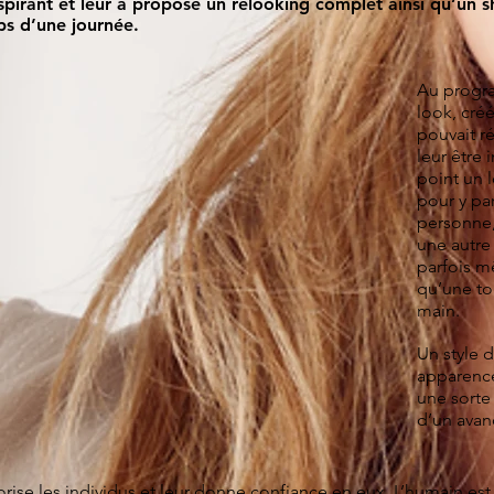
nspirant et leur a proposé un relooking complet ainsi qu’un
ps d’une journée.
Au progr
look, créé
pouvait r
leur être 
point un 
pour y pa
personne,
une autre 
parfois m
qu’une to
main.
Un style 
apparenc
une sorte 
d’un avan
rise les individus et leur donne confiance en eux. L’humain est