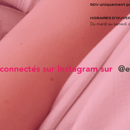
RDV uniquement p
HORAIRES D'OUVER
Du mardi au samedi 
connectés sur Instagram sur
@e