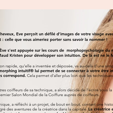
heveux, Eve perçoit un défilé d’images de votre visage avec
t : celle que vous aimeriez porter sans savoir la nommer !
Ève s’est appuyée sur les cours de morphopsychologie du m
aud Kristen pour développer son intuition. De là est né le M
 rapide, qu’elle a inventée et déposée, va au-delà d’une sim
morphing intuitif® lui permet de se connecter à votre être i
us correspond.
Cela permet d’aller plus loin que les techniques
utres coiffeurs de sa technique, a alors décidé de l’écrire sous 
dernier Salon Mondial de la Coiffure auprès de coiffeurs.
ique, a réfléchi à un projet, de bout en bout, contant une histo
ré des aventures de la créatrice dans la capitale.
La créatrice e