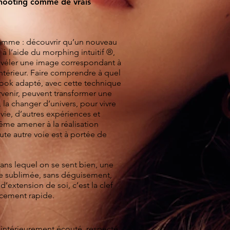
 shooting comme de vrais
amme : découvrir qu’un nouveau
 à l’aide du morphing intuitif ®,
évéler une image correspondant à
intérieur. Faire comprendre à quel
look adapté, avec cette technique
rvenir, peuvent transformer une
 la changer d’univers, pour vivre
vie, d’autres expériences et
ême amener à la réalisation
ute autre voie est à portée de
dans lequel on se sent bien, une
e sublimée, sans déguisement,
d’extension de soi, c’est la clef
cement rapide.
 intérieurement écouté, respecté.