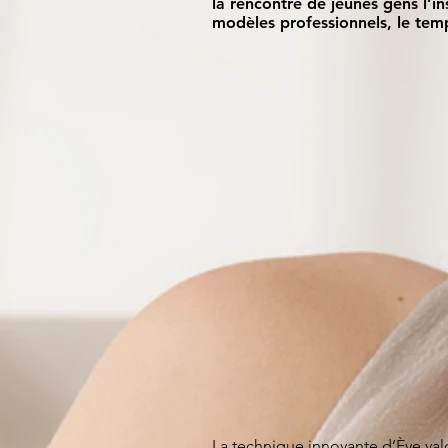
la rencontre de jeunes gens l’i
modèles professionnels, le tem
La technique innovante d’Ève valo