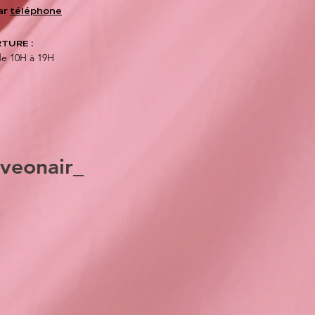
ar
téléphone
TURE :
de 10H à 19H
veonair_