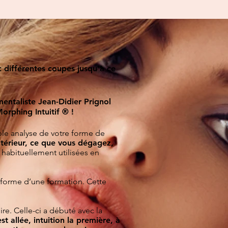
 différentes coupes jusqu’à ce
entaliste Jean-Didier Prigno
l
orphing Intuitif ® !
ple analyse de votre forme de
ntérieur, ce que vous dégagez,
 habituellement utilisées en
la forme d’une formation. Cette
ire. Celle-ci a débuté avec la
st allée, intuition la première, à