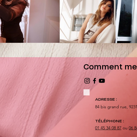
Comment me 
ADRESSE :
84 bis grand rue,
923
TÉLÉPHONE :
01 45 34 08 87
ou
06 8