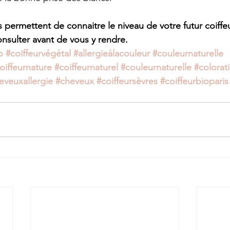
s permettent de connaitre le niveau de votre futur coiffeu
onsulter avant de vous y rendre. 
o
#coiffeurvégétal
#allergieàlacouleur
#couleurnaturelle
oiffeurnature
#coiffeurnaturel
#couleurnaturelle
#colorat
eveuxallergie
#cheveux
#coiffeursèvres
#coiffeurbioparis