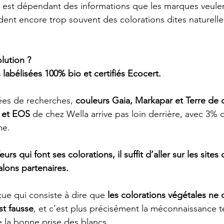
e est dépendant des informations que les marques veule
dent encore trop souvent des colorations dites naturelles
lution ?
labélisées 100% bio et certifiés Ecocert. 
es de recherches, 
couleurs Gaia, Markapar et Terre de c
 et EOS
 de chez Wella arrive pas loin derrière, avec 3% 
me.
eurs qui font ses colorations, il suffit d’aller sur les site
alons partenaires.
eçue qui consiste à dire que 
les colorations végétales ne 
st fausse
, et c’est plus précisément la méconnaissance 
 la bonne prise des blancs.