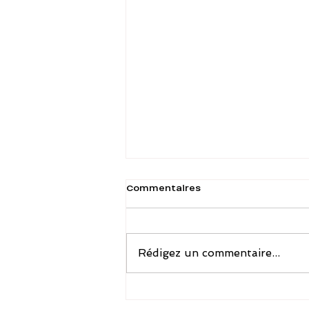
Commentaires
Rédigez un commentaire...
Eve Briat, coiffeuse à Sèvres :
Eve Briat fondatrice de la