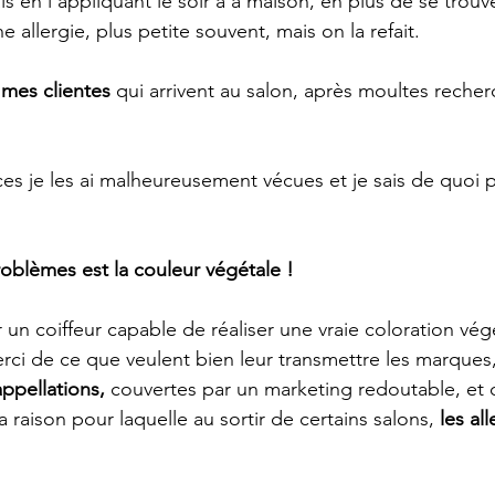
s en l’appliquant le soir à a maison, en plus de se trouv
ne allergie, plus petite souvent, mais on la refait.
 mes clientes
 qui arrivent au salon, après moultes recher
es je les ai malheureusement vécues et je sais de quoi 
roblèmes est la couleur végétale ! 
r un coiffeur capable de réaliser une vraie coloration végé
erci de ce que veulent bien leur transmettre les marques,
ppellations,
 couvertes par un marketing redoutable, et c
 la raison pour laquelle au sortir de certains salons, 
les all