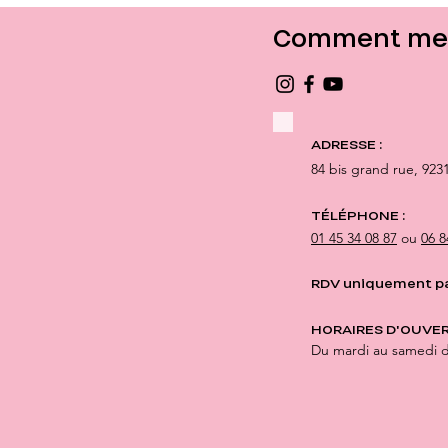
peau et les cheveux.
faço
Comment me 
ADRESSE :
84 bis grand rue,
923
TÉLÉPHONE :
01 45 34 08 87
ou
06 8
RDV uniquement p
HORAIRES D'OUVER
Du mardi au samedi 