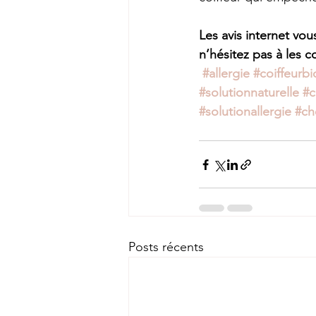
Les avis internet vou
n’hésitez pas à les c
#allergie
#coiffeurbi
#solutionnaturelle
#c
#solutionallergie
#ch
Posts récents