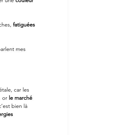
er une 
couleur 
ches, 
fatiguées 
parlent mes 
tale, car les 
 or 
le marché 
’est bien là 
ergies 