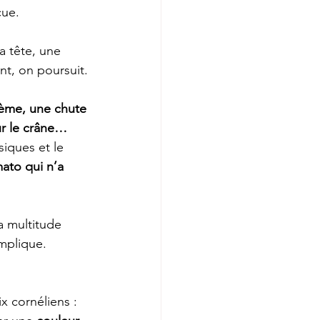
ue. 
a tête, une 
nt, on poursuit.
me, une chute 
ur le crâne…
siques et le 
ato qui n’a 
a multitude 
mplique. 
x cornéliens :