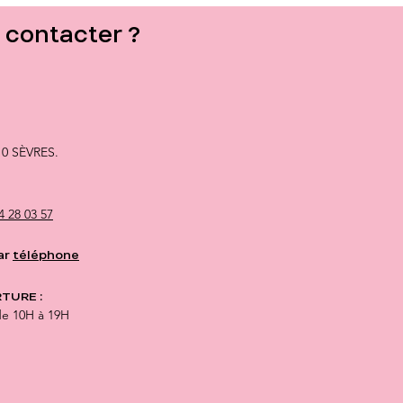
n naturelle ?
contacter ?
10 SÈVRES.
4 28 03 57
ar
téléphone
TURE :
de 10H à 19H