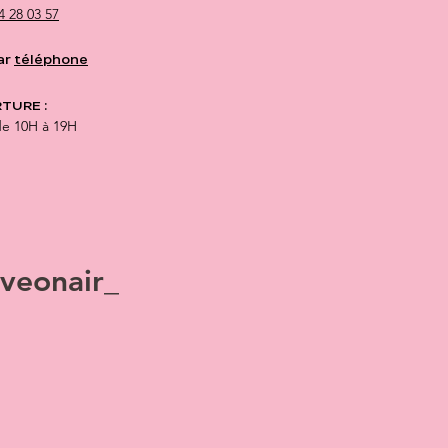
4 28 03 57
ar
téléphone
TURE :
de 10H à 19H
veonair_