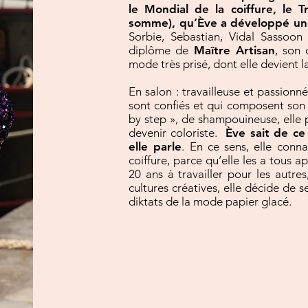
le Mondial de la coiffure, le T
somme), qu’Ève a développé une
Sorbie, Sebastian, Vidal Sassoon 
diplôme de
Maître Artisan
, son 
mode très prisé, dont elle devient la
En salon : travailleuse et passionn
sont confiés et qui composent son m
by step », de shampouineuse, elle 
devenir coloriste.
Ève sait de ce
elle parle
. En ce sens, elle conn
coiffure, parce qu’elle les a tous 
20 ans à travailler pour les autres
cultures créatives, elle décide de 
diktats de la mode papier glacé.