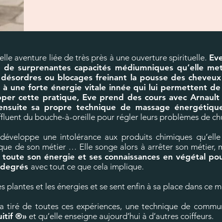
e aventure liée de très près à une ouverture spirituelle.
Eve
 de surprenantes capacités médiumniques qu’elle met 
s désordres ou blocages freinant la pousse des cheveux 
 une forte énergie vitale innée qui lui permettent de 
pper cette pratique, Eve prend des cours avec Arnault 
ensuite sa propre technique de massage énergétique
 affluent du bouche-à-oreille pour régler leurs problèmes de c
 développe une intolérance aux produits chimiques qu’elle
ue de son métier … Elle songe alors à arrêter son métier, m
er toute son énergie et ses connaissances en végétal po
0 degrés
avec tout ce que cela implique.
es plantes et les énergies et se sent enfin à sa place dans 
 a tiré de toutes ces expériences, une technique de commun
itif ®»
et qu’elle enseigne aujourd’hui à d’autres coiffeurs.