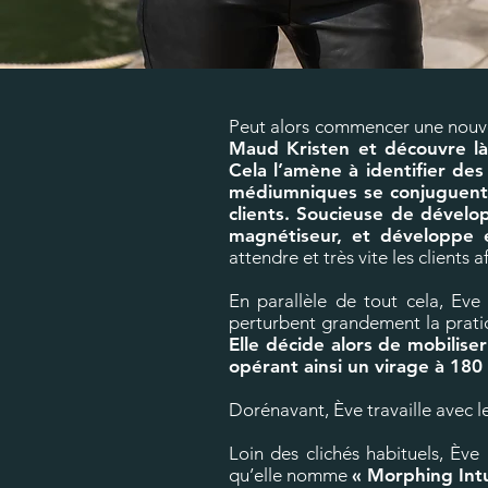
Peut alors commencer une nouvell
Maud Kristen et découvre là
Cela l’amène à identifier de
médiumniques se conjuguent à
clients. Soucieuse de dévelo
magnétiseur, et développe 
attendre et très vite les clients
En parallèle de tout cela, Eve
perturbent grandement la pratiq
Elle décide alors de mobilis
opérant ainsi un virage à 18
Dorénavant, Ève travaille avec l
Loin des clichés habituels, Ève
qu’elle nomme
« Morphing Intu