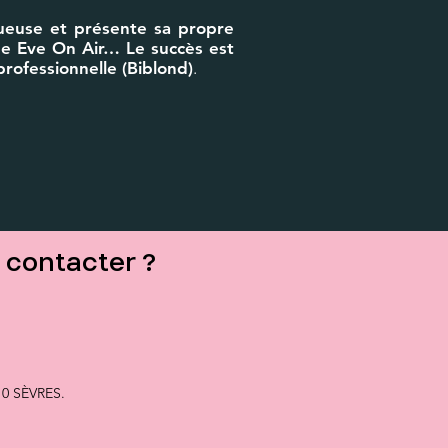
ueuse et présente sa propre
be Eve On Air… Le succès est
rofessionnelle (Biblond)
.
contacter ?
10 SÈVRES.