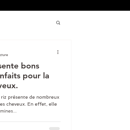
cture
ésente bons
faits pour la
veux.
 riz présente de nombreux
es cheveux. En effet, elle
mines...