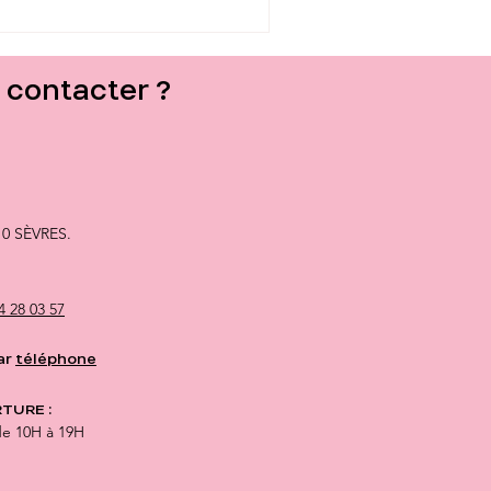
contacter ?
10 SÈVRES.
4 28 03 57
ar
téléphone
TURE :
de 10H à 19H