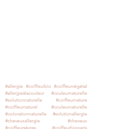
#allergie
#coiffeurbio
#coiffeurvégétal
#allergieàlacouleur
#couleurnaturelle
#solutionnaturelle
#coiffeurnature
#coiffeurnaturel
#couleurnaturelle
#colorationnaturelle
#solutionallergie
#cheveuxallergie
#cheveux
#coiffeursèvres
#coiffeurbioparis