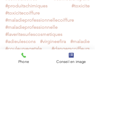
#produitschimiques
#toxicite
#toxicitecoiffure
#maladieprofessionnellecoiffure
#maladieprofessionnelle
#laveritesurlescosmetiques
#adieulescons
#virgineefira
#maladie
#couleurvegetale
#dangerscoiffeurs
#dangerproduittoxique
Phone
Conseil en image
#conseilenimage
#morphingintuitif
#apparence
#poidsdesapparence
#relooking
#coupecheveuxsec
Voir tout
Posts récents