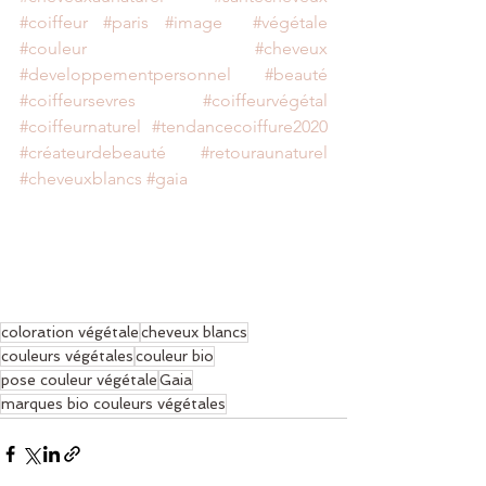
#coiffeur
#paris
#image
#végétale
#couleur
#cheveux
#developpementpersonnel
#beauté
#coiffeursevres
#coiffeurvégétal
#coiffeurnaturel
#tendancecoiffure2020
#créateurdebeauté
#retouraunaturel
#cheveuxblancs
#gaia
coloration végétale
cheveux blancs
couleurs végétales
couleur bio
pose couleur végétale
Gaia
marques bio couleurs végétales