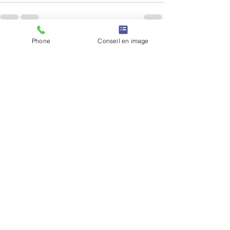
Phone
Conseil en image
Voir tout
Posts récents